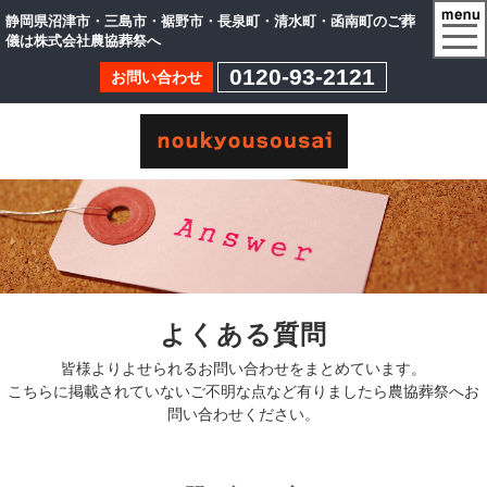
静岡県沼津市・三島市・裾野市・長泉町・清水町・函南町のご葬
togg
儀は株式会社農協葬祭へ
navi
0120-93-2121
お問い合わせ
よくある質問
皆様よりよせられるお問い合わせをまとめています。
こちらに掲載されていないご不明な点など有りましたら農協葬祭へお
問い合わせください。