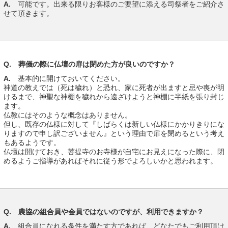
A.
可能です。出来る限りお客様のご要望に添える司祭者をご紹介さ
せて頂きます。
Q. 葬儀の際に仏壇の扉は閉めた方が良いのですか？
A.
基本的に開けておいてください。
神道の教えでは（死は穢れ）と恐れ、家に死者が出ますと忌や喪が明
けるまで、神聖な神棚を穢れから遠ざけようと神棚に半紙を張り封じ
ます。
仏教にはそのような概念はありません。
但し、既存の仏様に対して『しばらくは新しい仏様にかかりきりにな
りますので申し訳ございません』という理由で扉を閉めるという考え
もあるようです。
仏壇は開けておき、菩提寺のお寺様が自宅にお見えになった際に、閉
めるようご指導があればそれに従う形でよろしいかと思われます。
Q. 農協の組合員や会員ではないのですが、利用できますか？
A.
組合員になれる条件を満たす方であれば、どなたでもご利用頂け