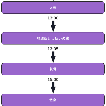
火葬
13:00
精進落とし
払いの膳
13:05
収骨
15:00
散会