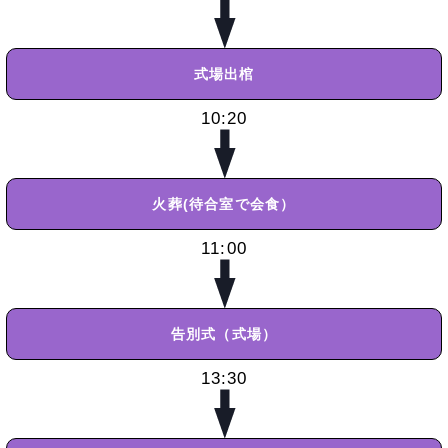
式場出棺
10:20
火葬
(待合室で会食）
11:00
告別式（式場）
13:30