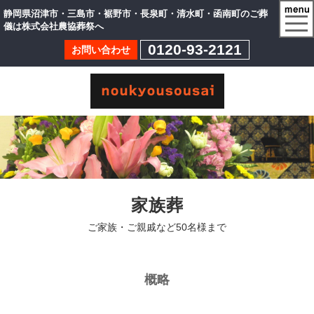
静岡県沼津市・三島市・裾野市・長泉町・清水町・函南町のご葬
togg
儀は株式会社農協葬祭へ
navi
0120-93-2121
お問い合わせ
家族葬
ご家族・ご親戚など50名様まで
概略